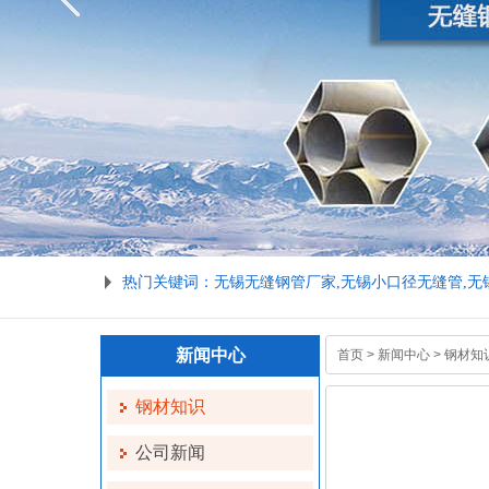
热门关键词：无锡无缝钢管厂家,无锡小口径无缝管,无锡20
新闻中心
首页
>
新闻中心
>
钢材知
钢材知识
公司新闻