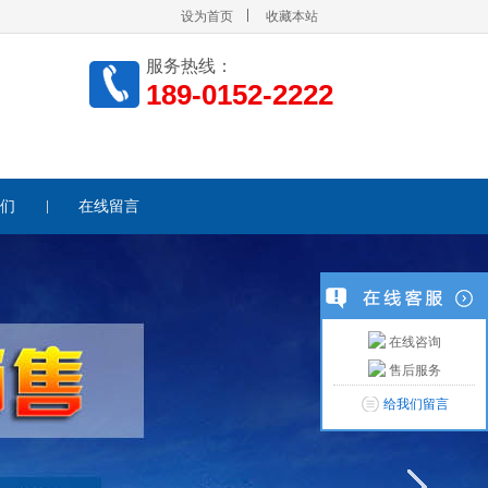
设为首页
收藏本站
服务热线：
189-0152-2222
们
在线留言
在线咨询
售后服务
给我们留言