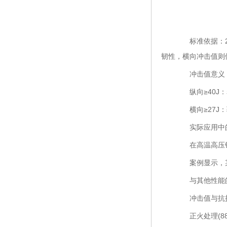
标准依据：20
韧性，横向冲击值则
冲击值意义
纵向≥40J：
横向≥27J：
实际应用中
在高温高压锅炉
案例显示，某电
与其他性能
冲击值与抗拉强度
正火处理(88