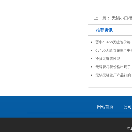
上一篇：
无锡小口径
推荐资讯
晋中q345b无缝管价格
q345b无缝管在生产
冷拔无缝管性能
无缝管尽管价格出现了
无锡无缝管厂产品订购
网站首页
公司
电话