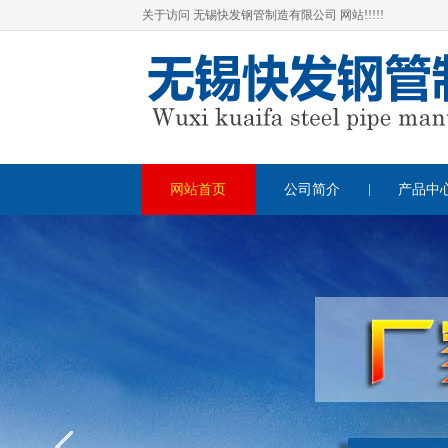
关于访问 无锡快发钢管制造有限公司 网站!!!!!
网站首页
公司简介
产品中