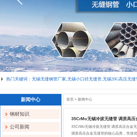
热门关键词：无锡无缝钢管厂家,无锡小口径无缝管,无锡20G高压无缝管,
新闻中心
首页
>
新闻中心
钢材知识
35CrMo无锡冷拔无缝管 调质高
公司新闻
35CrMo无锡冷拔无缝管 调质高压合
调质高压合金无缝管的核心品类，凭借