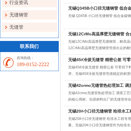
行业资讯
无锡Q345B小口径无缝钢管 低合
无缝钢管
无锡 Q345B 小口径无缝钢管 低合金
无缝管
无锡12CrMo高温厚壁无缝钢管 
无锡12CrMo高温厚壁无缝钢管，耐
联系我们
12CrMo高温厚壁无缝钢管凭借出众
咨询热线：
无锡45#冷拔无缝管 精密公差 可
189-0152-2222
无锡45#冷拔无缝管 精密公差 可零
求。无锡45#冷拔无缝管凭借稳定的材
无锡42crmo无缝管热处理加工 调
无锡42crmo无缝管热处理加工 调质
的核心用材。但原材料出厂的无缝管存
无锡20#小口径无缝钢管 给排水工
无锡20#小口径无缝钢管 给排水工程
量。无锡20#小口径无缝钢管作为给排