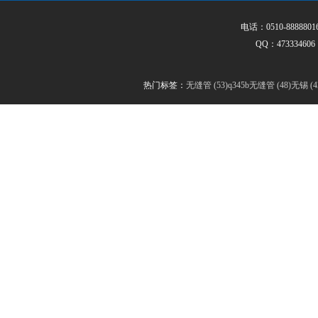
电话：0510-888880
QQ：47333
热门标签：
无缝管 (53)
q345b无缝管 (48)
无锡 (4