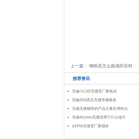
上一篇：
钢铁是怎么炼成的百科
推荐资讯
无锡小口径无缝管厂家电话
无锡20G高压无缝管规格表
无锡无缝钢管的产品主要应用特点
无锡42crmo无缝管用于什么地方
q345b无缝管厂家报价