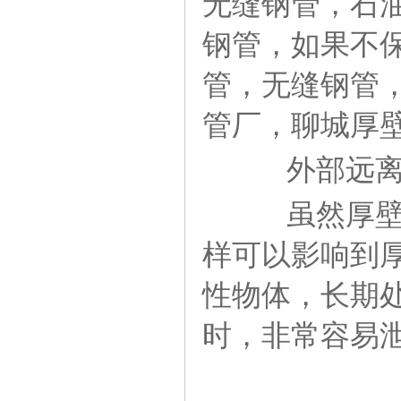
无缝钢管，石
钢管，如果不
管，无缝钢管
管厂，聊城厚
外部远离
虽然厚壁无
样可以影响到
性物体，长期
时，非常容易