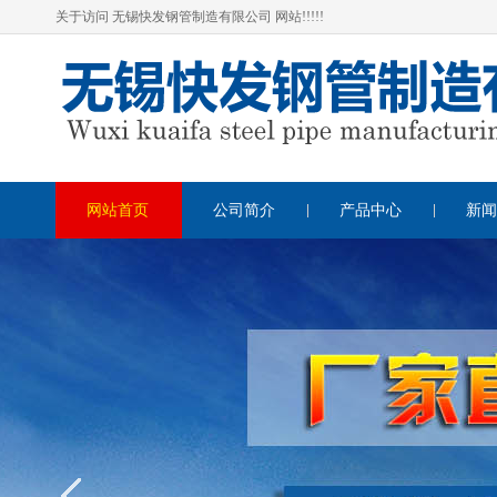
关于访问 无锡快发钢管制造有限公司 网站!!!!!
网站首页
公司简介
产品中心
新闻