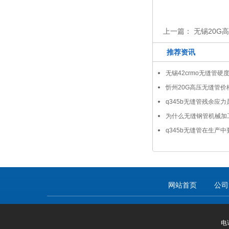
上一篇：
无锡20G
推荐资讯
无锡42crmo无缝管硬
忻州20G高压无缝管价
q345b无缝管残余应
为什么无缝钢管机械加
q345b无缝管在生产
网站首页
公司
电话