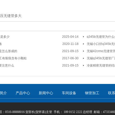
高压无缝管多大
度是多少
2025-04-14
q345b无缝管为什
格
2020-11-18
无锡小口径q345b
力是怎么形成的
2021-09-15
无锡42crmo无缝管
工有裂痕含有小颗粒
2017-06-30
无锡q345b无缝管
中要注意什么
2021-09-15
冷拔精密无缝管的结
简介
产品中心
新闻中心
车间设备
钢管加工
联
：0510-88888016 贺部长(贺怀喜)主管 手机： 189 0152 2222 总经理 邮箱：47333460