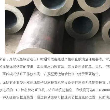
来看，
厚壁无缝钢管
在出厂时通常需要经过严格校直以满足使用要求。常
径厚壁无缝钢管的变形，常采用压力矫直法，其设备构造简单、灵活，但
。而斜辊式矫直工作效率高，在厚壁无缝钢管校直中处于重要地位。
锡有企业使用双曲线辊子型材校直机等设备进行厚壁无缝钢管校直，这
进后的JD17棒材管材矫直机，矫直精度超精密，直线度可达0.1-0.3
一种无缝钢管校直装置，通过转动旋柄可快速调节校直轮的位置，从而满