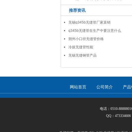
推荐资讯
无锡q345b无缝管厂家直销
q345b无缝管在生产中要注意什么
朔州小口径无缝管价格
冷拔无缝管性能
无锡无缝钢管产品
网站首页
公司简介
产品
电话：0510-888880
QQ：47333